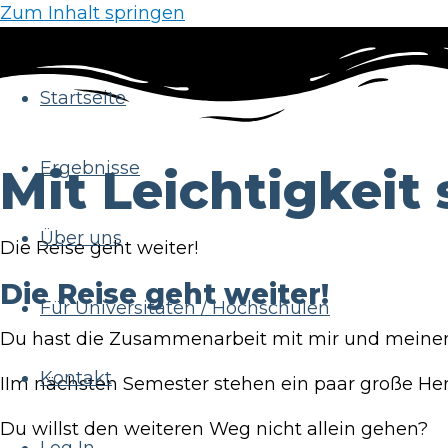
Zum Inhalt springen
Startseite
Ergebnisse
Mit Leichtigkeit
Über uns
Die Reise geht weiter!
Die Reise geht weiter!
Für Universitäten / Hochschulen
Du hast die Zusammenarbeit mit mir und mein
Kontakt
IIm nächsten Semester stehen ein paar große He
Du willst den weiteren Weg nicht allein gehen?