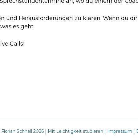
Sprechstundentermine an, wo du einem der Coach
gen und Herausforderungen zu klären. Wenn du dir
was es geht.
ve Calls!
facebook
instagram
youtube
Florian Schnell 2026 | Mit Leichtigkeit studieren |
Impressum
|